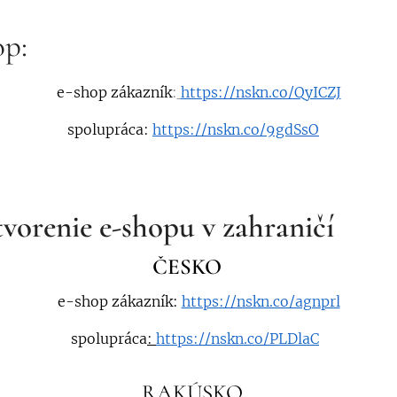
op:
e-shop zákazník
:
https://nskn.co/QyICZJ
práca:
https://nskn.co/9gdSsO
orenie e-shopu v zahraničí
SKO
e-shop zákazník
:
https://nskn.co/agnprl
práca
:
https://nskn.co/PLDlaC
KÚSKO