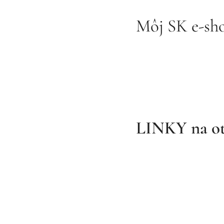
Môj SK e-sh
spolu
LINKY na otv
ČE
spolu
RA