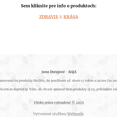
Sem kliknite pre info o produktoch:
ZDRAVIE
&
KRÁSA
Jana Durajová - BAJA
zameraná na produkty NuSkin, tie používam už skoro 17 rokov a za ten čas so
em to dopriať aj Vám. Ak chcete spoznať tieto produkty aj vy, prikladám vá
Všetky práva vyhradené © 202
5
Vytvorené službou
Webnode