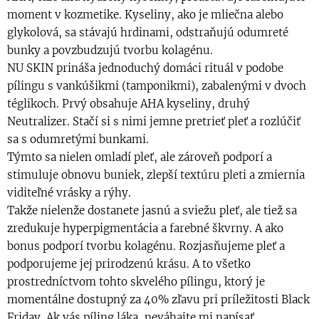
moment v kozmetike. Kyseliny, ako je mliečna alebo
glykolová, sa stávajú hrdinami, odstraňujú odumreté
bunky a povzbudzujú tvorbu kolagénu.
NU SKIN prináša jednoduchý domáci rituál v podobe
pílingu s vankúšikmi (tamponikmi), zabalenými v dvoch
téglikoch. Prvý obsahuje AHA kyseliny, druhý
Neutralizer. Stačí si s nimi jemne pretrieť pleť a rozlúčiť
sa s odumretými bunkami.
Týmto sa nielen omladí pleť, ale zároveň podporí a
stimuluje obnovu buniek, zlepší textúru pleti a zmiernia
viditeľné vrásky a rýhy.
Takže nielenže dostanete jasnú a sviežu pleť, ale tiež sa
zredukuje hyperpigmentácia a farebné škvrny. A ako
bonus podporí tvorbu kolagénu. Rozjasňujeme pleť a
podporujeme jej prirodzenú krásu. A to všetko
prostredníctvom tohto skvelého pílingu, ktorý je
momentálne dostupný za 40% zľavu pri príležitosti Black
Friday. Ak vás píling láka, neváhajte mi napísať.