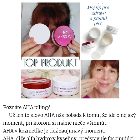
Poznáte AHA píling?
💥Už len to slovo AHA nás pobáda k tomu, že ide o nejaký
moment, pri ktorom si máme niečo všimnúť.
AHA v kozmetike je tiež zaujímavý moment.
AHA, čiže alfa hydroxy kyseliny, predstavuje fascinujúci