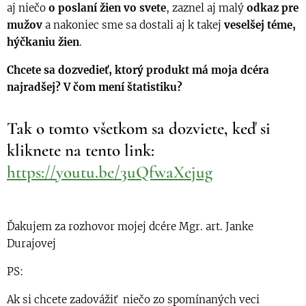
aj niečo
o poslaní žien vo svete
, zaznel aj malý
odkaz pre
mužov
a nakoniec sme sa dostali aj k takej
veselšej téme,
hýčkaniu žien
.
Chcete sa dozvedieť, ktorý produkt má moja dcéra
najradšej?
V čom mení štatistiku?
Tak o tomto všetkom sa dozviete, keď si
kliknete na tento link:
https://youtu.be/3uQfwaXejug
Ďakujem za rozhovor mojej dcére Mgr. art. Janke
Durajovej
PS:
Ak si chcete zadovážiť niečo zo spomínaných veci