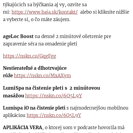
týkajúcich sa hýčkania aj vy, ozvite sa
mi:
https://www.baja.sk/kontakt/
alebo si kliknite nižšie
a vyberte si, o čo máte záujem.
ageLoc Boost
na denné 2 minútové ošetrenie pre
zapravenie séra na omadenie pleti
https://nskn.co/GqgFgg
Nestierateľné a dlhotrvajúce
rúže
https://nskn.co/MxAXym
LumiSp
a na čistenie pleti s 2 minútovou
masážou
https://nskn.co/6Q5L9Y
Lumispa iO na čistenie pleti
s najmodernejšou mobilnou
aplikáciou
https://nskn.co/6Q5L9Y
APLIKÁCIA VERA
, o ktorej som v podcaste hovorila má