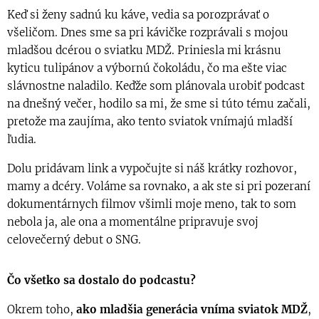
Keď si ženy sadnú ku káve, vedia sa porozprávať o
všeličom. Dnes sme sa pri kávičke rozprávali s mojou
mladšou dcérou o sviatku MDŽ. Priniesla mi krásnu
kyticu tulipánov a výbornú čokoládu, čo ma ešte viac
slávnostne naladilo. Keďže som plánovala urobiť podcast
na dnešný večer, hodilo sa mi, že sme si túto tému začali,
pretože ma zaujíma, ako tento sviatok vnímajú mladší
ľudia.
Dolu pridávam link a vypočujte si náš krátky rozhovor,
mamy a dcéry. Voláme sa rovnako, a ak ste si pri pozeraní
dokumentárnych filmov všimli moje meno, tak to som
nebola ja, ale ona a momentálne pripravuje svoj
celovečerný debut o SNG.
Čo všetko sa dostalo do podcastu?
Okrem toho,
ako mladšia generácia vníma sviatok MDŽ
,