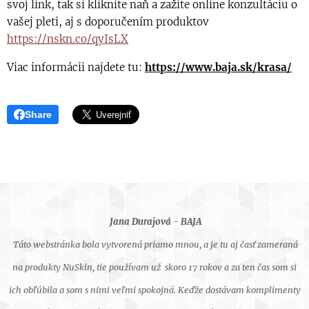
svoj link, tak si kliknite naň a zažite online konzultáciu o
vašej pleti, aj s doporučením produktov
https://nskn.co/qyIsLX
Viac informácii najdete tu:
https://www.baja.sk/krasa/
Share
Jana Durajová - BAJA
Táto webstránka bola vytvorená priamo mnou, a je tu aj časť zameraná
na produkty NuSkin, tie používam už skoro 17 rokov a za ten čas som si
ich obľúbila a som s nimi veľmi spokojná. Keďže dostávam komplimenty