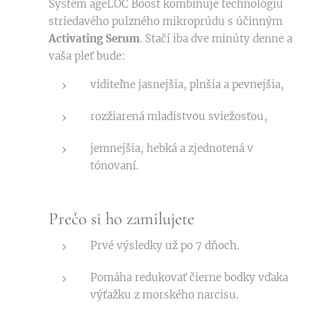
Systém ageLOC Boost kombinuje technológiu
striedavého pulzného mikroprúdu s účinným
Activating Serum
. Stačí iba dve minúty denne a
vaša pleť bude:
viditeľne jasnejšia, plnšia a pevnejšia,
rozžiarená mladistvou sviežosťou,
jemnejšia, hebká a zjednotená v
tónovaní.
Prečo si ho zamilujete
Prvé výsledky už po 7 dňoch.
Pomáha redukovať čierne bodky vďaka
výťažku z morského narcisu.