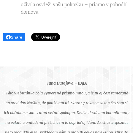
oživí a osvieži vašu pokožku – priamo v pohodlí
domova.
Share
Jana Durajová - BAJA
Táto webstránka bola vytvorená priamo mnou, a je tu aj časť zameraná
na produkty NuSkin, tie používam už skoro 17 rokov a za ten čas som si
ich obľúbila a som s nimi veľmi spokojná. Keďže dostávam komplimenty
na peknú a omladenú pleť, chcem to dopriať aj Vám. Ak chcete spoznať
tieto produkty aj vy, prikladám vám tento VIP odkaz na e-shop, kliknite