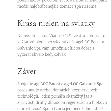
používateľov po celom svete a na Slovensku patrí
medzi najobľúbenejšie domáce spa riešenia.
Krása nielen na sviatky
Nemyslite len na Vianoce či Silvestra – doprajte
si žiarivú pleť aj vo všedný deň. ageLOC Boost a
Galvanic Spa vám umožnia cítiť sa dobre a
vyzerať skvelo kedykoľvek.
Záver
Spojenie
ageLOC Boost
a
ageLOC Galvanic Spa
predstavuje vrchol domácich kozmetických
technológií. Jeden prináša okamžitý jas a
žiarivosť, druhý dlhodobú regeneráciu a hĺbkovú
starostlivosť. Spolu tvoria jedinečné duo, ktoré