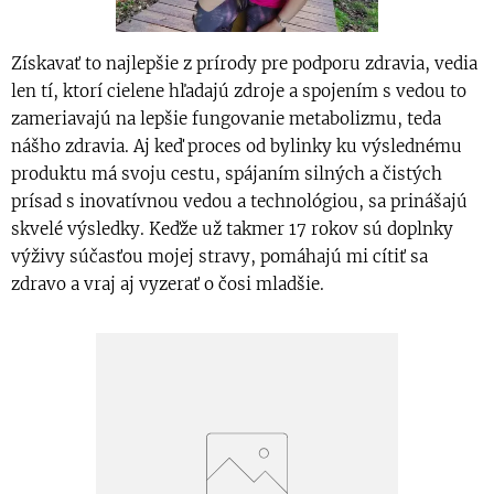
Získavať to najlepšie z prírody pre podporu zdravia, vedia
len tí, ktorí cielene hľadajú zdroje a spojením s vedou to
zameriavajú na lepšie fungovanie metabolizmu, teda
nášho zdravia. Aj keď proces od bylinky ku výslednému
produktu má svoju cestu, spájaním silných a čistých
prísad s inovatívnou vedou a technológiou, sa prinášajú
skvelé výsledky. Keďže už takmer 17 rokov sú doplnky
výživy súčasťou mojej stravy, pomáhajú mi cítiť sa
zdravo a vraj aj vyzerať o čosi mladšie.