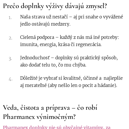
Prečo doplnky výživy dávajú zmysel?
Naša strava už nestačí – aj pri snahe o vyvážené
jedlo ostávajú medzery.
Cielená podpora – každý z nás má iné potreby:
imunita, energia, krása či regenerácia.
Jednoduchosť – doplnky sú praktický spôsob,
ako dodať telu to, čo mu chýba.
Dôležité je vybrať si kvalitné, účinné a najlepšie
aj merateľné (aby nešlo len o pocit a hádanie).
Veda, čistota a príprava – čo robí
Pharmanex výnimočným?
Pharmanex doplnky nie sú obyčajné vitamíny, za