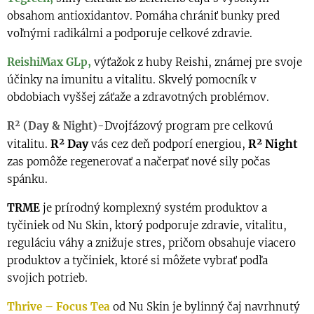
obsahom antioxidantov. Pomáha chrániť bunky pred
voľnými radikálmi a podporuje celkové zdravie.
ReishiMax GLp,
výťažok z huby Reishi, známej pre svoje
účinky na imunitu a vitalitu. Skvelý pomocník v
obdobiach vyššej záťaže a zdravotných problémov.
R² (Day & Night)-
Dvojfázový program pre celkovú
R² Day
R² Night
vitalitu.
vás cez deň podporí energiou,
zas pomôže regenerovať a načerpať nové sily počas
spánku.
TRME
je prírodný komplexný systém produktov a
tyčiniek od Nu Skin, ktorý podporuje zdravie, vitalitu,
reguláciu váhy a znižuje stres, pričom obsahuje viacero
produktov a tyčiniek, ktoré si môžete vybrať podľa
svojich potrieb.
Thrive – Focus Tea
od Nu Skin je bylinný čaj navrhnutý