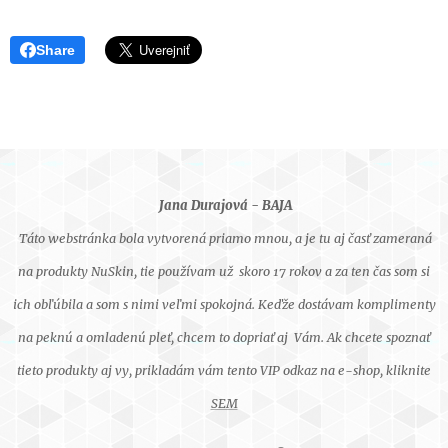
Share
Jana Durajová - BAJA
Táto webstránka bola vytvorená priamo mnou, a je tu aj časť zameraná
na produkty NuSkin, tie používam už skoro 17 rokov a za ten čas som si
ich obľúbila a som s nimi veľmi spokojná. Keďže dostávam komplimenty
na peknú a omladenú pleť, chcem to dopriať aj Vám. Ak chcete spoznať
tieto produkty aj vy, prikladám vám tento VIP odkaz na e-shop, kliknite
SEM