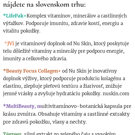
nájdete na slovenskom trhu:
*LifePak+
Komplex vitamínov, minerálov a rastlinných
výťažkov. Podporuje imunitu, zdravie kostí, energiu a
vitalitu pokožky.
JVi
*
je vitamínový doplnok od Nu Skin, ktorý poskytuje
telu dôležité vitamíny a minerály pre podporu energie,
imunity a celkového zdravia.
*Beauty Focus Collagen+
od Nu Skin je inovatívny
doplnok výživy, ktorý podporuje produkciu kolagénu a
elastínu, zlepšuje pleťovú textúru a žiarivosť, znižuje
jemné vrásky a zvyšuje hydratáciu pokožky. nuskin.com
ultivitamínovo-botanická kapsula pre
*MultiBeauty, m
krásu zvnútra. Obsahuje vitamíny a rastlinné extrakty
pre zdravú pokožku, vlasy a nechty.
Tēgreen,
silný extrakt zo zeleného čaju s vysokým