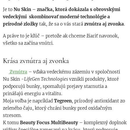
Je to
Nu Skin – značka, ktorá dokázala s obrovskými
vedeckými skombinovať moderné technológie a
prírodné zložky
tak, že sa o vás stará
zvnútra aj zvonka
.
A práve to je kľúč – pretože ak chceme žiariť navonok,
všetko sa začína vnútri.
Krása zvnútra aj zvonka
👉
Zvnútra
– vďaka vedeckému zázemiu v spoločnosti
Nu Skin -
LifeGen Technologies
vznikli produkty, ktoré
podporujú bunky, spomaľujú prejavy starnutia a
prinášajú energiu a vitalitu.
Moja voľba je napríklad
Tegreen
, prírodný antioxidant zo
zeleného čaju, ktorý chráni bunky pred oxidačným
stresom.
K tomu
Beauty Focus MultiBeauty
– komplexný doplnok
výživy špeciálne zameraný na krásu, ktorý podporuje