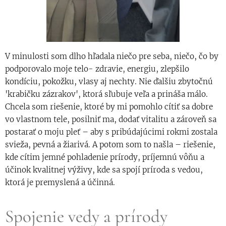
V minulosti som dlho hľadala niečo pre seba, niečo, čo by
podporovalo moje telo- zdravie, energiu, zlepšilo
kondíciu, pokožku, vlasy aj nechty. Nie ďalšiu zbytočnú
'krabičku zázrakov', ktorá sľubuje veľa a prináša málo.
Chcela som riešenie, ktoré by mi pomohlo cítiť sa dobre
vo vlastnom tele, posilniť ma, dodať vitalitu a zároveň sa
postarať o moju pleť – aby s pribúdajúcimi rokmi zostala
svieža, pevná a žiarivá. A potom som to našla – riešenie,
kde cítim jemné pohladenie prírody, príjemnú vôňu a
účinok kvalitnej výživy, kde sa spojí príroda s vedou,
ktorá je premyslená a účinná.
Spojenie vedy a prírody