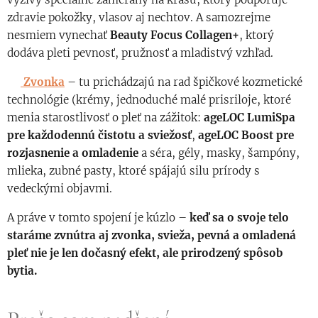
zdravie pokožky, vlasov aj nechtov. A samozrejme
nesmiem vynechať
Beauty Focus Collagen+
, ktorý
dodáva pleti pevnosť, pružnosť a mladistvý vzhľad.
👉
Zvonka
– tu prichádzajú na rad špičkové kozmetické
technológie (krémy, jednoduché malé prisriloje, ktoré
menia starostlivosť o pleť na zážitok:
ageLOC LumiSpa
pre každodennú čistotu a sviežosť
,
ageLOC Boost pre
rozjasnenie a omladenie
a séra, gély, masky, šampóny,
mlieka, zubné pasty, ktoré spájajú silu prírody s
vedeckými objavmi.
A práve v tomto spojení je kúzlo –
keď sa o svoje telo
staráme zvnútra aj zvonka, svieža, pevná a omladená
pleť nie je len dočasný efekt, ale prirodzený spôsob
bytia.