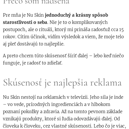
Prečo som nadšená
Pre mňa je Nu Skin
jednoduchý a krásny spôsob
starostlivosti o seba
. Nie je to o komplikovaných
postupoch, ale o rituáli, ktorý mi prináša radosťuž cca 15
rokov. Cítim účinok, vidím výsledok a viem, že moje telo
aj pleť dostávajú to najlepšie.
A preto chcem túto skúsenosť šíriť ďalej – lebo keď niečo
funguje, je radosť to zdieľať. 💙
Skúsenosť je najlepšia reklama
Nu Skin nestojí na reklamách v televízii. Jeho sila je inde
– vo vede, prírodných ingredienciách a v hlbokom
poznaní pokožky a zdravia. Až na tomto pevnom základe
vznikajú produkty, ktoré si ľudia odovzdávajú ďalej. Od
človeka k človeku, cez vlastné skúsenosti. Lebo čo je viac,