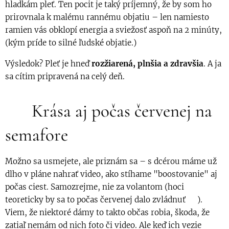
hladkám pleť. Ten pocit je taký príjemný, že by som ho
prirovnala k malému rannému objatiu – len namiesto
ramien vás obklopí energia a sviežosť aspoň na 2 minúty,
(kým príde to silné ľudské objatie.)
Výsledok? Pleť je hneď
rozžiarená, plnšia a zdravšia
. A ja
sa cítim pripravená na celý deň.
🚗 Krása aj počas červenej na
semafore
Možno sa usmejete, ale priznám sa – s dcérou máme už
dlho v pláne nahrať video, ako stíhame "boostovanie" aj
počas ciest. Samozrejme, nie za volantom (hoci
teoreticky by sa to počas červenej dalo zvládnuť 😅).
Viem, že niektoré dámy to takto občas robia, škoda, že
zatiaľ nemám od nich foto či video. Ale keď ich vezie