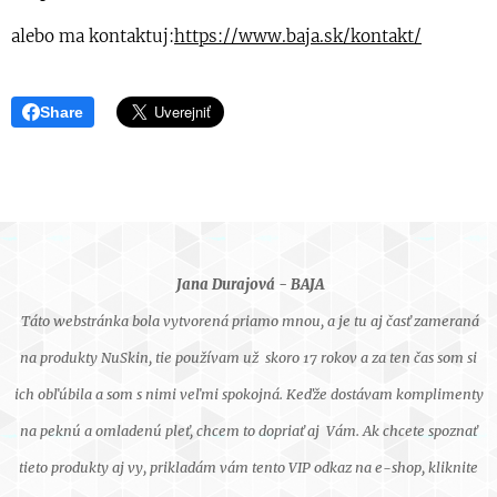
alebo ma kontaktuj:
https://www.baja.sk/kontakt/
Share
Jana Durajová - BAJA
Táto webstránka bola vytvorená priamo mnou, a je tu aj časť zameraná
na produkty NuSkin, tie používam už skoro 17 rokov a za ten čas som si
ich obľúbila a som s nimi veľmi spokojná. Keďže dostávam komplimenty
na peknú a omladenú pleť, chcem to dopriať aj Vám. Ak chcete spoznať
tieto produkty aj vy, prikladám vám tento VIP odkaz na e-shop, kliknite