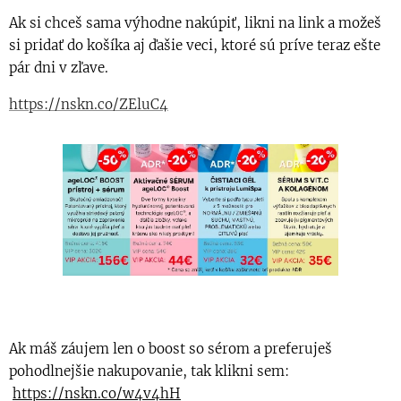
Ak si chceš sama výhodne nakúpiť, likni na link a možeš
si pridať do košíka aj ďašie veci, ktoré sú príve teraz ešte
pár dni v zľave.
https://nskn.co/ZEluC4
Ak máš záujem len o boost so sérom a preferuješ
pohodlnejšie nakupovanie, tak klikni sem:
https://nskn.co/w4v4hH