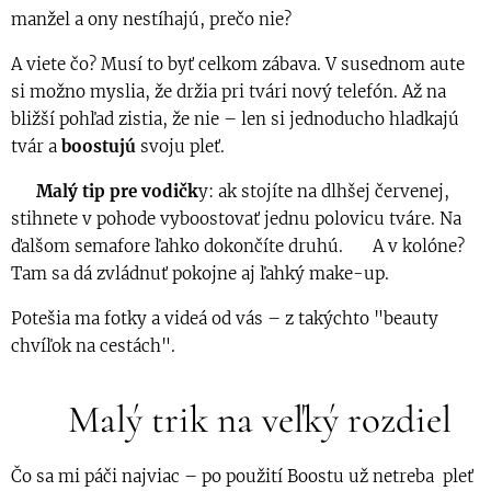
manžel a ony nestíhajú, prečo nie?
A viete čo? Musí to byť celkom zábava. V susednom aute
si možno myslia, že držia pri tvári nový telefón. Až na
bližší pohľad zistia, že nie – len si jednoducho hladkajú
tvár a
boostujú
svoju pleť.
👉 Malý tip pre vodičk
y: ak stojíte na dlhšej červenej,
stihnete v pohode vyboostovať jednu polovicu tváre. Na
ďalšom semafore ľahko dokončíte druhú. 😄 A v kolóne?
Tam sa dá zvládnuť pokojne aj ľahký make-up.
Potešia ma fotky a videá od vás – z takýchto "beauty
chvíľok na cestách".
✨ Malý trik na veľký rozdiel
Čo sa mi páči najviac – po použití Boostu už netreba pleť