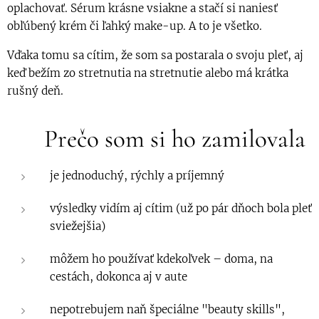
oplachovať. Sérum krásne vsiakne a stačí si naniesť
obľúbený krém či ľahký make-up. A to je všetko.
Vďaka tomu sa cítim, že som sa postarala o svoju pleť, aj
keď bežím zo stretnutia na stretnutie alebo má krátka
rušný deň.
❤️ Prečo som si ho zamilovala
je jednoduchý, rýchly a príjemný
výsledky vidím aj cítim (už po pár dňoch bola pleť
sviežejšia)
môžem ho používať kdekoľvek – doma, na
cestách, dokonca aj v aute
nepotrebujem naň špeciálne "beauty skills",