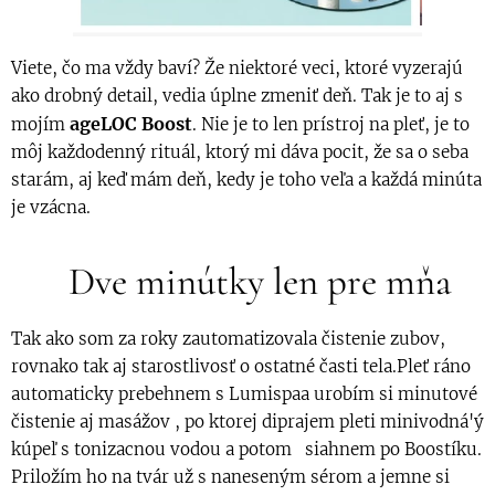
Viete, čo ma vždy baví? Že niektoré veci, ktoré vyzerajú
ako drobný detail, vedia úplne zmeniť deň. Tak je to aj s
ageLOC Boost
mojím
. Nie je to len prístroj na pleť, je to
môj každodenný rituál, ktorý mi dáva pocit, že sa o seba
starám, aj keď mám deň, kedy je toho veľa a každá minúta
je vzácna.
🌿 Dve minútky len pre mňa
Tak ako som za roky zautomatizovala čistenie zubov,
rovnako tak aj starostlivosť o ostatné časti tela.Pleť ráno
automaticky prebehnem s Lumispaa urobím si minutové
čistenie aj masážov , po ktorej diprajem pleti minivodná'ý
kúpeľ s tonizacnou vodou a potom siahnem po Boostíku.
Priložím ho na tvár už s naneseným sérom a jemne si