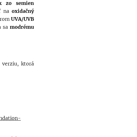
ok zo semien
ať na
oxidačný
ktrom
UVA/UVB
a sa
modrému
 verziu, ktorá
ndation-