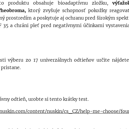
hto produktu obsahuje bioadaptívnu zložku,
výťaž
Theobroma,
ktorý zvyšuje schopnosť pokožky reagov
ný prostredím a poskytuje aj ochranu pred širokým spe
 35 a chráni pleť pred negatívnymi účinkami vystaveni
i výberu zo 17 univerzálnych odtieňov určite nájdete
pristane.
ávny odtieň, urobte si tento krátky test.
nuskin.com/content/nuskin/cs_CZ/help-me-choose/fou