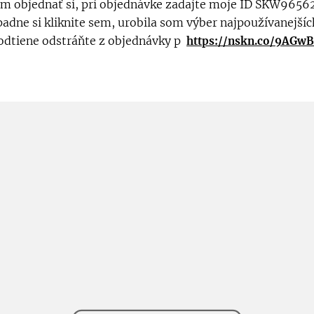
m objednať si, pri objednávke zadajte moje ID SKW9656
padne si kliknite sem, urobila som výber najpoužívanejšíc
dtiene odstráňte z objednávky p
https://nskn.co/9AGw