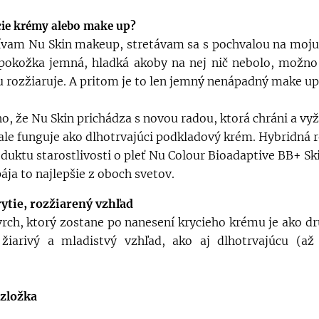
cie krémy alebo make up?
vam Nu Skin makeup, stretávam sa s pochvalou na moju p
pokožka jemná, hladká akoby na nej nič nebolo, možno
ju rozžiaruje. A pritom je to len jemný nenápadný make up
ho, že Nu Skin prichádza s novou radou, ktorá chráni a vy
ale funguje ako dlhotrvajúci podkladový krém. Hybridná 
duktu starostlivosti o pleť Nu Colour Bioadaptive BB+ Sk
ja to najlepšie z oboch svetov.
tie, rozžiarený vzhľad
ch, ktorý zostane po nanesení krycieho krému je ako d
 žiarivý a mladistvý vzhľad, ako aj dlhotrvajúcu (až
 zložka