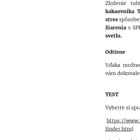
Zloženie to
kakaovníka 
stres
spôsobe
žiarenia
s SPF
svetlu.
Odtiene
Vďaka možnost
vám dokonale 
TEST
Vyberte si spr
https://www.
finder.htm
l