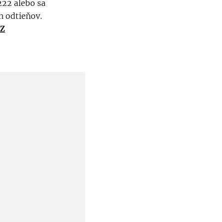
222 alebo sa
h odtieňov.
BZ