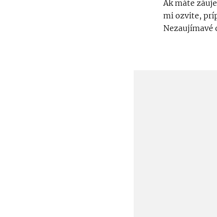
Ak máte záuje
mi ozvite, prí
Nezaujímavé o