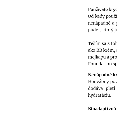
Používate kry
Od kedy použí
nenápadné a 
púder, ktorý 
Teším sa z to
ako BB krém, 
mejkapu a pro
Foundation spá
Nenápadné kry
Hodvábny povr
dodáva pleti
hydratáciu.
Bioadaptívná