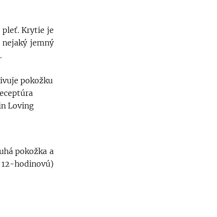
leť. Krytie je
 nejaký jemný
.
živuje pokožku
receptúra
in Loving
ruhá pokožka a
 12-hodinovú)